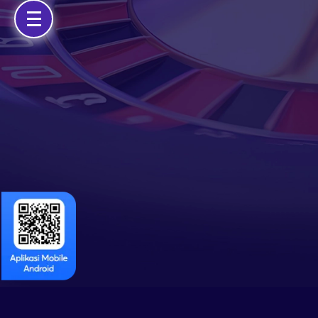
TENTANG KAMI
JADWAL BA