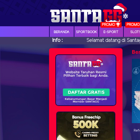
PROMO
PROM
BERANDA
SPORTBOOK
E-SPORT
SLOT
Info :
Selamat datang di Santagg, Santa 
Be
Refe