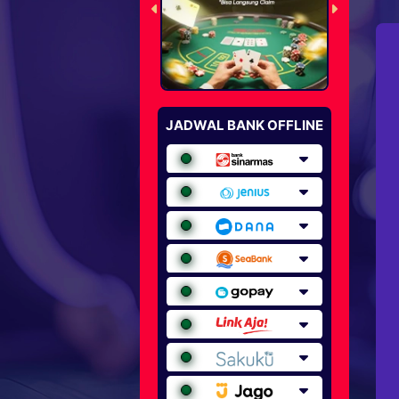
JADWAL BANK OFFLINE